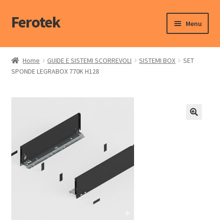
Ferotek
Menu
Home Dello Shop
Home
GUIDE E SISTEMI SCORREVOLI
SISTEMI BOX
SET
SPONDE LEGRABOX 770K H128
Il mio account