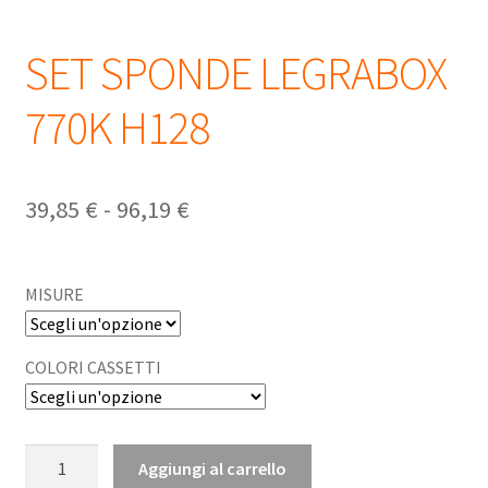
SET SPONDE LEGRABOX
770K H128
39,85
€
-
96,19
€
MISURE
COLORI CASSETTI
Aggiungi al carrello